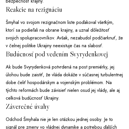
bezpečnosť krajiny.
Reakcie na rezignáciu
Šmyhal vo svojom rezignačnom liste poďakoval všetkým,
ktorí sa podieľali na obrane krajiny, a uznal dôležitosť
svojich spolupracovníkov. Avšak, nezabudol podčiarknuť, že
v čelnej politike Ukrajiny neexistuje čas na slabosť.
Budúcnosť pod vedením Svyrydenkovej
Ak bude Svyrydenková potvrdená na post premiérky, jej
úlohou bude zaistiť, že vláda dokáže v súčasnej turbulentnej
dobe čeliť hospodárskym a vojenským problémom. Na
týchto reformách bude závisieť nielen osud jej vlády, ale aj
celková budúcnosť Ukrajiny.
Záverečné úvahy
Odchod Šmyhala nie je len otázkou jednej osoby. Je to
signál pre zmeny vo vládnej dynamike a potrebou ďalších