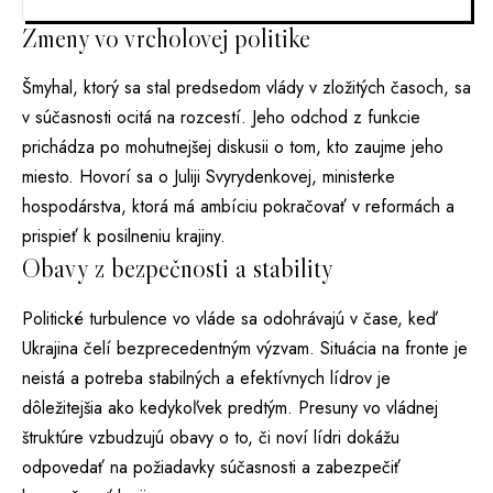
Zmeny vo vrcholovej politike
Šmyhal, ktorý sa stal predsedom vlády v zložitých časoch, sa
v súčasnosti ocitá na rozcestí. Jeho odchod z funkcie
prichádza po mohutnejšej diskusii o tom, kto zaujme jeho
miesto. Hovorí sa o Juliji Svyrydenkovej, ministerke
hospodárstva, ktorá má ambíciu pokračovať v reformách a
prispieť k posilneniu krajiny.
Obavy z bezpečnosti a stability
Politické turbulence vo vláde sa odohrávajú v čase, keď
Ukrajina čelí bezprecedentným výzvam. Situácia na fronte je
neistá a potreba stabilných a efektívnych lídrov je
dôležitejšia ako kedykoľvek predtým. Presuny vo vládnej
štruktúre vzbudzujú obavy o to, či noví lídri dokážu
odpovedať na požiadavky súčasnosti a zabezpečiť