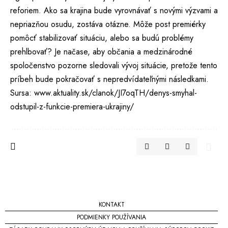
reforiem. Ako sa krajina bude vyrovnávať s novými výzvami a
nepriazňou osudu, zostáva otázne. Môže post premiérky
pomôcť stabilizovať situáciu, alebo sa budú problémy
prehlbovať? Je načase, aby občania a medzinárodné
spoločenstvo pozorne sledovali vývoj situácie, pretože tento
príbeh bude pokračovať s nepredvídateľnými následkami.
Sursa:
www.aktuality.sk/clanok/JI7oqTH/denys-smyhal-
odstupil-z-funkcie-premiera-ukrajiny/
KONTAKT
PODMIENKY POUŽÍVANIA