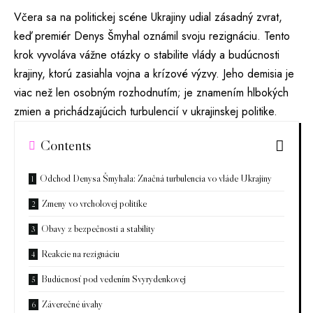
Včera sa na politickej scéne Ukrajiny udial zásadný zvrat,
keď premiér Denys Šmyhal oznámil svoju rezignáciu. Tento
krok vyvoláva vážne otázky o stabilite vlády a budúcnosti
krajiny, ktorú zasiahla vojna a krízové výzvy. Jeho demisia je
viac než len osobným rozhodnutím; je znamením hlbokých
zmien a prichádzajúcich turbulencií v ukrajinskej politike.
Contents
Odchod Denysa Šmyhala: Značná turbulencia vo vláde Ukrajiny
Zmeny vo vrcholovej politike
Obavy z bezpečnosti a stability
Reakcie na rezignáciu
Budúcnosť pod vedením Svyrydenkovej
Záverečné úvahy