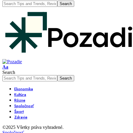
Font
Aa
Resizer
Search
Ekonomika
Kultúra
Rôzne
Spoločnosť
Šport
Zdravie
©2025 Všetky práva vyhradené.
Spoločnosť