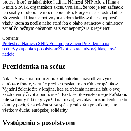
protest, ktorý prilákal tisíce ľudí na Námestí SNP. Alojz Hlina a
Nikita Slovák, organizátori akcie, vyhlásili, že toto je len začiatok
ich snahy o odobratie moci nepodarku, ktorý v súčasnosti vládne
Slovensku. Hlina s emotívnym apelom kritizoval neschopnosť
vlády, ktorá sa podľa neho stará iba o blaho gaunerov a ministrov,
zatiaľ čo bežným občanom sa život nepomýšľa k lepšiemu.
Contents
Protest na Námestí SNP: Volanie po zmene
Prezidentka na
scéne
Vystúpenia s posolstvom
Život v strachu
Nový hlas, nové
nádeje
Prezidentka na scéne
Nikita Slovák na pódiu zdôraznil potrebu spravodlivo využiť
európske fondy, varujúc pred ich zaslaním do rúk korupčníkov.
Vyjadril želanie žiť v krajine, kde sa občania nemusia báť o svoj
každodenný život a budúcnosť. Fakt, že Slovensko nie je Poľskom,
kde sa fondy fakticky využili na rozvoj, vyvoláva rozhorčenie. Je tu
akútny pocit, že spoločnosť sa spája proti zlým praktikám, a to
všetko v duchu európskej solidarity.
Vystúpenia s posolstvom