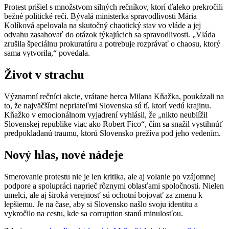
Protest prišiel s množstvom silných rečníkov, ktorí ďaleko prekročili
bežné politické reči. Bývalá ministerka spravodlivosti Mária
Kolíková apelovala na skutočný chaotický stav vo vláde a jej
odvahu zasahovať do otázok týkajúcich sa spravodlivosti. „Vláda
zrušila špeciálnu prokuratúru a potrebuje rozprávať o chaosu, ktorý
sama vytvorila,“ povedala.
Život v strachu
Významní rečníci akcie, vrátane herca Milana Kňažka, poukázali na
to, že najväčšími nepriateľmi Slovenska sú tí, ktorí vedú krajinu.
Kňažko v emocionálnom vyjadrení vyhlásil, že „nikto neublížil
Slovenskej republike viac ako Robert Fico“, čím sa snažil vystihnúť
predpokladanú traumu, ktorú Slovensko prežíva pod jeho vedením.
Nový hlas, nové nádeje
Smerovanie protestu nie je len kritika, ale aj volanie po vzájomnej
podpore a spolupráci naprieč rôznymi oblasťami spoločnosti. Nielen
umelci, ale aj široká verejnosť sú ochotní bojovať za zmenu k
lepšiemu. Je na čase, aby si Slovensko našlo svoju identitu a
vykročilo na cestu, kde sa corruption stanú minulosťou.