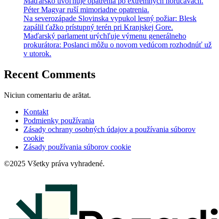
Maďarsko uvoľňuje opatrenia po extrémnych horúčavách.
Péter Magyar ruší mimoriadne opatrenia.
Na severozápade Slovinska vypukol lesný požiar: Blesk
zapálil ťažko prístupný terén pri Kranjskej Gore.
Maďarský parlament urýchľuje výmenu generálneho
prokurátora: Poslanci môžu o novom vedúcom rozhodnúť už
v utorok.
Recent Comments
Niciun comentariu de arătat.
Kontakt
Podmienky používania
Zásady ochrany osobných údajov a používania súborov
cookie
Zásady používania súborov cookie
©2025 Všetky práva vyhradené.