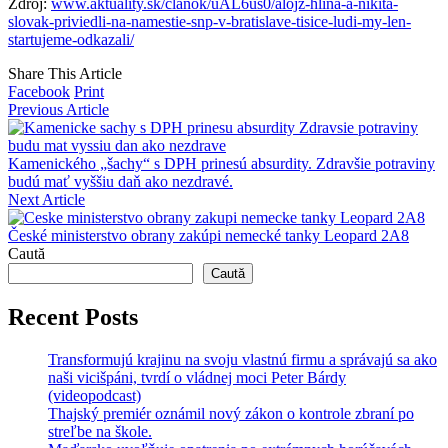
Zdroj:
www.aktuality.sk/clanok/uAL6us0/alojz-hlina-a-nikita-
slovak-priviedli-na-namestie-snp-v-bratislave-tisice-ludi-my-len-
startujeme-odkazali/
Share This Article
Facebook
Print
Previous Article
Kamenického „šachy“ s DPH prinesú absurdity. Zdravšie potraviny
budú mať vyššiu daň ako nezdravé.
Next Article
České ministerstvo obrany zakúpi nemecké tanky Leopard 2A8
Caută
Caută
Recent Posts
Transformujú krajinu na svoju vlastnú firmu a správajú sa ako
naši vicišpáni, tvrdí o vládnej moci Peter Bárdy
(videopodcast)
Thajský premiér oznámil nový zákon o kontrole zbraní po
streľbe na škole.