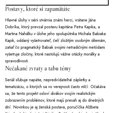
Postavy, ktoré si zapamätáte
Hlavné úlohy v sérii stvárnia známi herci, vrátane Jána
Dobríka, ktorý prevzal postavu kapitána Petra Kapika, a
Martina Nahálku v úlohe jeho spolupútnika Michala Babiaka.
Kapik, oddaný vyšetrovateľ, čelí zložitým osobným dilemám,
zatiaľ čo pragmatický Babiak svojimi netradičnými metódami
vyšetruje zločiny, ktoré nastolujú vážne otázky morálky a
spravodlivosti.
Nečakané zvraty a tabu témy
Seriál sľubuje napätie, nepredvídateľné zápletky a
tematizáciu, o ktorých sa vo verejnosti často mlčí. Očakáva
sa, že tento projekt osloví divákov svojím realistickým
zobrazením problémov, ktoré majú presah aj do dnešných
dní. Novinkou je aj ženská postava, poručíčka Alžbeta