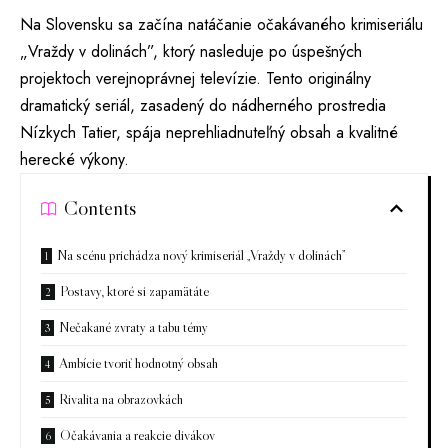
Na Slovensku sa začína natáčanie očakávaného krimiseriálu
„Vraždy v dolinách”, ktorý nasleduje po úspešných
projektoch verejnoprávnej televízie. Tento originálny
dramatický seriál, zasadený do nádherného prostredia
Nízkych Tatier, spája neprehliadnuteľný obsah a kvalitné
herecké výkony.
Contents
Na scénu prichádza nový krimiseriál „Vraždy v dolinách”
Postavy, ktoré si zapamätáte
Nečakané zvraty a tabu témy
Ambície tvoriť hodnotný obsah
Rivalita na obrazovkách
Očakávania a reakcie divákov