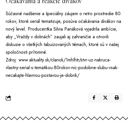
Očakávania a reakcie divákov
Súčasné nadšenie a špeciálny záujem o retro prostredie 80.
rokov, ktoré seriál tematizuje, posúva očakávania divákov na
nový level. Producentka Silvia Panáková vyjadrila ambície,
aby „Vraždy v dolinách” zaujali aj zahraničie a otvorili
diskusie o všetkých tabuizovaných témach, ktoré sú v našej
spoločnosti prítomné.
Zdroj:
www.aktuality.sk/clanok/1mhIhtr/stvr-uz-nakruca-
vlastny-serial-s-tematikou-80rokov-nic-podobne-slubu-vsak-
necakajte-hlavnou-postavou-je-dobrik/