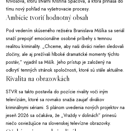
Krivošová, ktorú stvárni Kristína Spáčová, a ktorá prináša do
tímu nový pohľad na vyšetrovacie procesy.
Ambície tvoriť hodnotný obsah
Pod vedením skúseného režiséra Branislava Mišíka sa seriál
snaží prepojiť emocionálne osobné príbehy s temnou
realitou kriminality. „Chceme, aby naši diváci nielen sledovali
zločiny, ale aj prežívali hlboké dramatické momenty týchto
postáv,” vyjadril sa Mišík. Jeho prístup je založený na
odkrytí temných stránok spoločnosti, ktoré sú stále aktuálne.
Rivalita na obrazovkách
STVR sa takto postavila do pozície rivality voči iným
televíziám, ktoré sa rovnako snažia zaujať divákov
kriminálnymi sériami. S plánom uvedenia nových projektov na
jeseň 2026 sa očakáva, že „Vraždy v dolinách” prinesú
niečo osviežujúce na slovenskej televízne obrazovky.