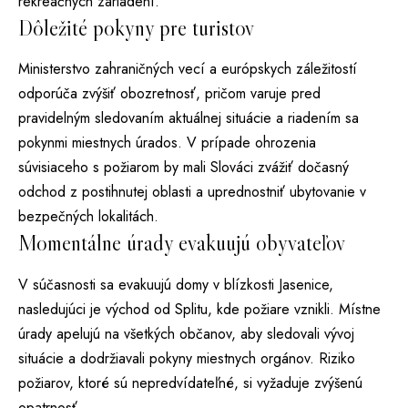
rekreačných zariadení.
Dôležité pokyny pre turistov
Ministerstvo zahraničných vecí a európskych záležitostí
odporúča zvýšiť obozretnosť, pričom varuje pred
pravidelným sledovaním aktuálnej situácie a riadením sa
pokynmi miestnych úrados. V prípade ohrozenia
súvisiaceho s požiarom by mali Slováci zvážiť dočasný
odchod z postihnutej oblasti a uprednostniť ubytovanie v
bezpečných lokalitách.
Momentálne úrady evakuujú obyvateľov
V súčasnosti sa evakuujú domy v blízkosti Jasenice,
nasledujúci je východ od Splitu, kde požiare vznikli. Místne
úrady apelujú na všetkých občanov, aby sledovali vývoj
situácie a dodržiavali pokyny miestnych orgánov. Riziko
požiarov, ktoré sú nepredvídateľné, si vyžaduje zvýšenú
opatrnosť.