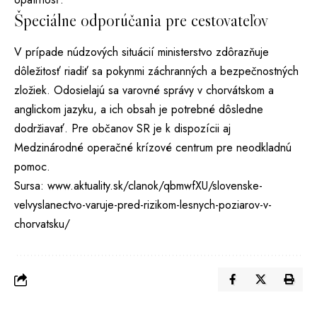
Špeciálne odporúčania pre cestovateľov
V prípade núdzových situácií ministerstvo zdôrazňuje
dôležitosť riadiť sa pokynmi záchranných a bezpečnostných
zložiek. Odosielajú sa varovné správy v chorvátskom a
anglickom jazyku, a ich obsah je potrebné dôsledne
dodržiavať. Pre občanov SR je k dispozícii aj
Medzinárodné operačné krízové centrum pre neodkladnú
pomoc.
Sursa:
www.aktuality.sk/clanok/qbmwfXU/slovenske-
velvyslanectvo-varuje-pred-rizikom-lesnych-poziarov-v-
chorvatsku/