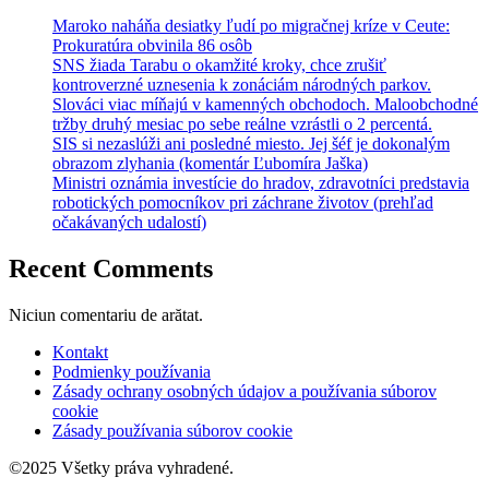
Maroko naháňa desiatky ľudí po migračnej kríze v Ceute:
Prokuratúra obvinila 86 osôb
SNS žiada Tarabu o okamžité kroky, chce zrušiť
kontroverzné uznesenia k zonáciám národných parkov.
Slováci viac míňajú v kamenných obchodoch. Maloobchodné
tržby druhý mesiac po sebe reálne vzrástli o 2 percentá.
SIS si nezaslúži ani posledné miesto. Jej šéf je dokonalým
obrazom zlyhania (komentár Ľubomíra Jaška)
Ministri oznámia investície do hradov, zdravotníci predstavia
robotických pomocníkov pri záchrane životov (prehľad
očakávaných udalostí)
Recent Comments
Niciun comentariu de arătat.
Kontakt
Podmienky používania
Zásady ochrany osobných údajov a používania súborov
cookie
Zásady používania súborov cookie
©2025 Všetky práva vyhradené.