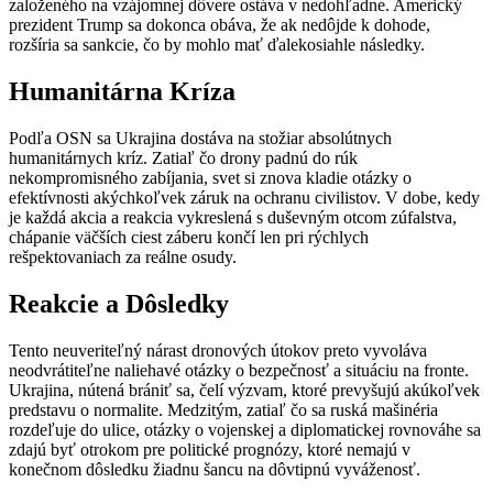
založeného na vzájomnej dôvere ostáva v nedohľadne. Americký
prezident Trump sa dokonca obáva, že ak nedôjde k dohode,
rozšíria sa sankcie, čo by mohlo mať ďalekosiahle následky.
Humanitárna Kríza
Podľa OSN sa Ukrajina dostáva na stožiar absolútnych
humanitárnych kríz. Zatiaľ čo drony padnú do rúk
nekompromisného zabíjania, svet si znova kladie otázky o
efektívnosti akýchkoľvek záruk na ochranu civilistov. V dobe, kedy
je každá akcia a reakcia vykreslená s duševným otcom zúfalstva,
chápanie väčších ciest záberu končí len pri rýchlych
rešpektovaniach za reálne osudy.
Reakcie a Dôsledky
Tento neuveriteľný nárast dronových útokov preto vyvoláva
neodvrátiteľne naliehavé otázky o bezpečnosť a situáciu na fronte.
Ukrajina, nútená brániť sa, čelí výzvam, ktoré prevyšujú akúkoľvek
predstavu o normalite. Medzitým, zatiaľ čo sa ruská mašinéria
rozdeľuje do ulice, otázky o vojenskej a diplomatickej rovnováhe sa
zdajú byť otrokom pre politické prognózy, ktoré nemajú v
konečnom dôsledku žiadnu šancu na dôvtipnú vyváženosť.