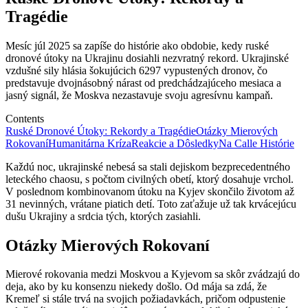
Tragédie
Mesíc júl 2025 sa zapíše do histórie ako obdobie, kedy ruské
dronové útoky na Ukrajinu dosiahli nezvratný rekord. Ukrajinské
vzdušné sily hlásia šokujúcich 6297 vypustených dronov, čo
predstavuje dvojnásobný nárast od predchádzajúceho mesiaca a
jasný signál, že Moskva nezastavuje svoju agresívnu kampaň.
Contents
Ruské Dronové Útoky: Rekordy a Tragédie
Otázky Mierových
Rokovaní
Humanitárna Kríza
Reakcie a Dôsledky
Na Calle Histórie
Každú noc, ukrajinské nebesá sa stali dejiskom bezprecedentného
leteckého chaosu, s počtom civilných obetí, ktorý dosahuje vrchol.
V poslednom kombinovanom útoku na Kyjev skončilo životom až
31 nevinných, vrátane piatich detí. Toto zaťažuje už tak krvácejúcu
dušu Ukrajiny a srdcia tých, ktorých zasiahli.
Otázky Mierových Rokovaní
Mierové rokovania medzi Moskvou a Kyjevom sa skôr zvádzajú do
deja, ako by ku konsenzu niekedy došlo. Od mája sa zdá, že
Kremeľ si stále trvá na svojich požiadavkách, pričom odpustenie