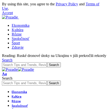
By using this site, you agree to the
Privacy Policy
and
Terms of
Use
.
Accept
Ekonomika
Kultúra
Rôzne
Spoločnosť
Šport
Zdravie
Reading:
Ruské dronové útoky na Ukrajinu v júli prekročili rekordy
Search
Font
Aa
Resizer
Search
Ekonomika
Kultúra
Rôzne
Spoločnosť