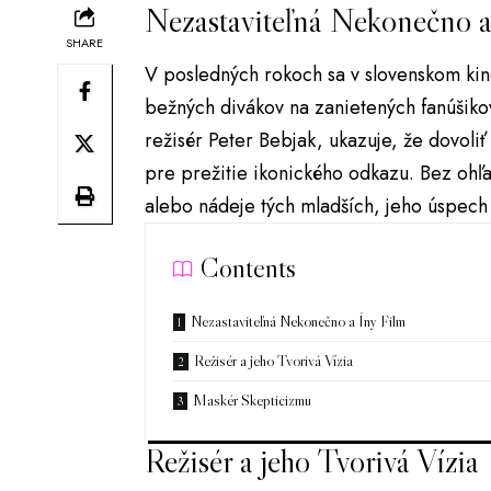
Nezastaviteľná Nekonečno a
SHARE
V posledných rokoch sa v slovenskom kine
bežných divákov na zanietených fanúšiko
režisér Peter Bebjak, ukazuje, že dovoliť
pre prežitie ikonického odkazu. Bez ohľa
alebo nádeje tých mladších, jeho úspech
Contents
Nezastaviteľná Nekonečno a Íny Film
Režisér a jeho Tvorivá Vízia
Maskér Skepticizmu
Režisér a jeho Tvorivá Vízia