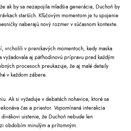
 že ak by sa nezapojila mladšia generácia, Duchoň by
zprávkach starších. Kľúčovým momentom je tu spojenie
pesničky naberajú nový rozmer v súčasnom kontexte.
ní, vrcholili v prenikavých momentoch, kedy maska
íka vyžadovala aj päťhodinovú prípravu pred každým
obných procesoch preukazuje, že aj malé detaily
eľné v každom zábere.
niu. Ak si vyžaduje v debatách nohavice, ktoré sa
prekonáva čas a priestor. Vspomínaná interakcia
 divákovi uistenie, že Duchoň nebude len
zi obdobím minulým a prítomným.