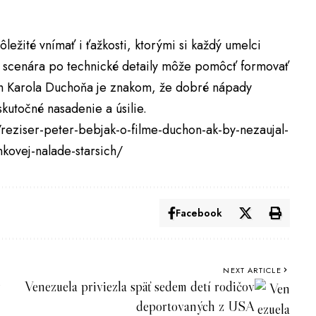
ežité vnímať i ťažkosti, ktorými si každý umelci
 scenára po technické detaily môže pomôcť formovať
beh Karola Duchoňa je znakom, že dobré nápady
skutočné nasadenie a úsilie.
reziser-peter-bebjak-o-filme-duchon-ak-by-nezaujal-
kovej-nalade-starsich/
Facebook
NEXT ARTICLE
Venezuela priviezla späť sedem detí rodičov
deportovaných z USA