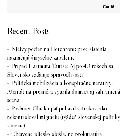
Caută
Recent Posts
Ničivý požiar na Horehroní: prvé zistenia
naznačujú úmyselné zapálenie
Prípad Hartmuta Tautza: Aj po 40 rokoch sa
Slovensko vzďaľuje spravodlivosti
Politická mobilizácia a konšpiračné naratívy:
Atentát na premiéra využila domáca aj zahraničná
scéna
Poslanec Glück opäť pobavil satirikov, ako
nekontroloval migráciu (týždeň slovenskej politiky
v meme)
Objavené pliesko obišla, no prokuratúra