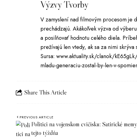
Výzvy Tvorby
V zamyslení nad filmovým procesom je dôl
prechádzajú. Akákoľvek výzva od výberu
a posilňovať hodnotu celého diela. Prí
prežívajú len vtedy, ak sa za nimi skrýva 
Sursa:
www.aktuality.sk/clanok/kE65gLk/
mladu-generaciu-zostal-by-len-v-spomien
Share This Article
PREVIOUS ARTICLE
Politici na vojenskom cvičisku: Satirické memy
tejto týždňa