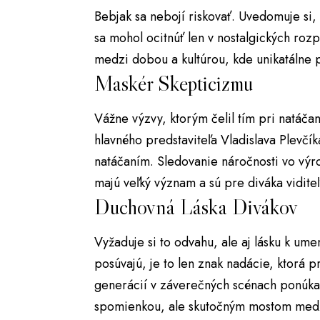
Bebjak sa nebojí riskovať. Uvedomuje si,
sa mohol ocitnúť len v nostalgických ro
medzi dobou a kultúrou, kde unikatálne 
Maskér Skepticizmu
Vážne výzvy, ktorým čelil tím pri natáča
hlavného predstaviteľa Vladislava Plevč
natáčaním. Sledovanie náročnosti vo výr
majú veľký význam a sú pre diváka vidit
Duchovná Láska Divákov
Vyžaduje si to odvahu, ale aj lásku k ume
posúvajú, je to len znak nadácie, ktorá 
generácií v záverečných scénach ponúka
spomienkou, ale skutočným mostom med