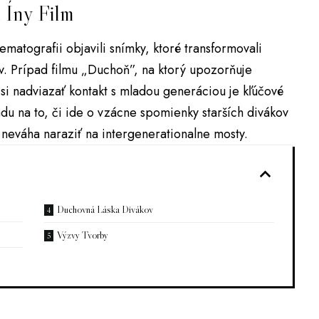
 Íny Film
matografii objavili snímky, ktoré transformovali
v. Prípad filmu „Duchoň”, na ktorý upozorňuje
 si nadviazať kontakt s mladou generáciou je kľúčové
du na to, či ide o vzácne spomienky starších divákov
 neváha naraziť na intergenerationalne mosty.
Duchovná Láska Divákov
Výzvy Tvorby