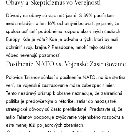
Obavy a Skepticizmus vo Verejnosti
Dôvody na obavy sú viac než jasné. S 39% pacifistami
medzi mladými a len 16% ochotnými bojovať, je jasné, že
spoločnosť čelí podobnému rozporu ako v iných častiach
Európy. Kde je vôľa? Kde je odvaha u tých, ktorí by mali
ochrániť svoju krajinu? Paradoxne, mnohí tejto otázke
vôbec nevenujú pozornosť.
Posilnenie NATO vs. Vojenské Zastrašovanie
Polovica Talianov súhlasí s posilnením NATO, no iba štvrtina
verí, že vojenské zastrašovanie môže zabezpečiť mier.
Tento nezdravý prístup k obrane naznačuje, že zahraničná
politika je predovšetkým o rétorike, zatiaľ čo naozajstné
strategické dôvody sú často prehliadané. Predstavte si, že
málo Talianov podporuje zvyšovanie vojenského rozpočtu a
ešte menej túži po jadrových zbraniach.