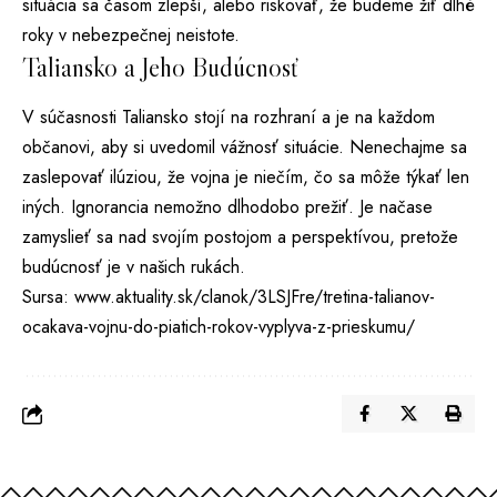
situácia sa časom zlepší, alebo riskovať, že budeme žiť dlhé
roky v nebezpečnej neistote.
Taliansko a Jeho Budúcnosť
V súčasnosti Taliansko stojí na rozhraní a je na každom
občanovi, aby si uvedomil vážnosť situácie. Nenechajme sa
zaslepovať ilúziou, že vojna je niečím, čo sa môže týkať len
iných. Ignorancia nemožno dlhodobo prežiť. Je načase
zamyslieť sa nad svojím postojom a perspektívou, pretože
budúcnosť je v našich rukách.
Sursa:
www.aktuality.sk/clanok/3LSJFre/tretina-talianov-
ocakava-vojnu-do-piatich-rokov-vyplyva-z-prieskumu/