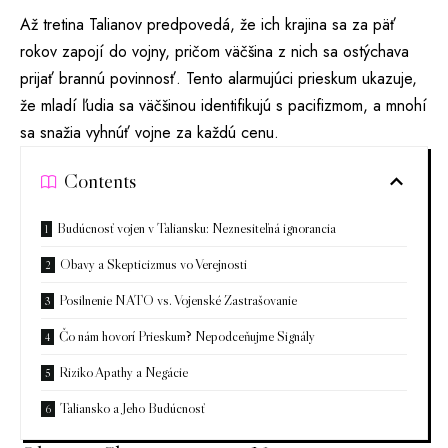
Až tretina Talianov predpovedá, že ich krajina sa za päť
rokov zapojí do vojny, pričom väčšina z nich sa ostýchava
prijať brannú povinnosť. Tento alarmujúci prieskum ukazuje,
že mladí ľudia sa väčšinou identifikujú s pacifizmom, a mnohí
sa snažia vyhnúť vojne za každú cenu.
Contents
Budúcnosť vojen v Taliansku: Neznesiteľná ignorancia
Obavy a Skepticizmus vo Verejnosti
Posilnenie NATO vs. Vojenské Zastrašovanie
Čo nám hovorí Prieskum? Nepodceňujme Signály
Riziko Apathy a Negácie
Taliansko a Jeho Budúcnosť