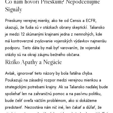
Čo nám hovorí Prieskum? Nepodceňujme
Signály
Prieskumy verejnej mienky, ako tie od Censis a ECFR,
ukazujú, že ľudia sú v otázkach obrany skeptickí. Taliansko
je medzi 12 skúmanými krajinami jedna z nemnohých, kde
má kontroverzné zvyšovanie vojenských výdavkov najmenšiu
podporu. Tieto dáta by mali byť varovaním, že vojenské
otázky sú na okraji záujmu bežného občana.
Riziko Apathy a Negácie
Avšak, ignorovať tieto názory by bola fatálna chyba.
Poukazujú na zásadný rozpor medzi verejnou mienkou a
strategickými potrebami krajiny. Ak sa Taliansko naďalej bude
spoliehať len na zahraničnú pomoc a na pasívnu politiku,
bude čeliť oveľa väčším problémom, ako si dokážeme
predstaviť. Nezostáva nám nič iné, len čakať a dúfať, že