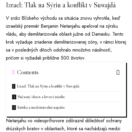
Izrael: Tlak na Sýriu a konflikt v Suwajdá
V srdci Blízkeho východu sa situácia znovu vyhrotila, keď
izraelský premiér Benjamin Netanjahu apeloval na sýrsku
vládu, aby demilitarizovala oblasti južne od Damasku. Tento
krok vyžaduje zriadenie demilitarizovanej zóny, v rámci ktorej
sa v posledných dňoch odohralo množstvo násilností,
pričom si vyžiadali približne 500 životov.
Contents
Izrael: Tlak na Sýriu a konflikt v Suwajdá
Súčasný chaos a krvavé násilie
Kritika a medzinárodné napätie
Netanjahu vo videopríhovore zdôraznil dôležitosť ochrany
drúzskych bratov v oblastiach, ktoré sa nachádzajú medzi