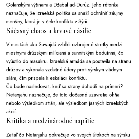
Golanskými výšinami a Džabal ad-Durúz. Jeho rétorika
naznačuje, že izraelská politika sa snaží ochrániť záujmy
menšiny, ktorá je v čele konfliktu v Sýrii.
Súčasný chaos a krvavé násilie
V mestách ako Suwajdá vzbĺkli ozbrojené stretky medzi
miestnymi drúzskymi milíciami a sunnitskými beduínmi, čo
vyústilo do masakru. Izraelská armáda sa postavila na stranu
drúzov a vykonala vzdušné údery proti sýrskym vládnym
silám, čím prispela k eskalácii konfliktu.
Čo bude nasledovať, keď sa strany dohodli na prímerí?
Netanjahu naznačuje, že toto dočasné uzavretie ohňa
nebolo výsledkom strán, ale výsledkom jasných izraelských
akcií.
Kritika a medzinárodné napätie
Zatiaľ čo Netanjahu pokračuje vo svojich útokoch na sýrsku