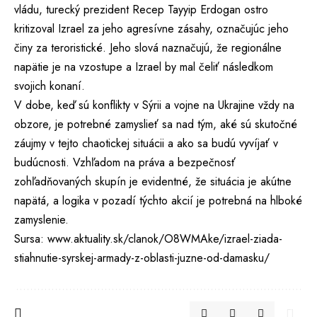
vládu, turecký prezident Recep Tayyip Erdogan ostro
kritizoval Izrael za jeho agresívne zásahy, označujúc jeho
činy za teroristické. Jeho slová naznačujú, že regionálne
napätie je na vzostupe a Izrael by mal čeliť následkom
svojich konaní.
V dobe, keď sú konflikty v Sýrii a vojne na Ukrajine vždy na
obzore, je potrebné zamyslieť sa nad tým, aké sú skutočné
záujmy v tejto chaotickej situácii a ako sa budú vyvíjať v
budúcnosti. Vzhľadom na práva a bezpečnosť
zohľadňovaných skupín je evidentné, že situácia je akútne
napätá, a logika v pozadí týchto akcií je potrebná na hlboké
zamyslenie.
Sursa:
www.aktuality.sk/clanok/O8WMAke/izrael-ziada-
stiahnutie-syrskej-armady-z-oblasti-juzne-od-damasku/